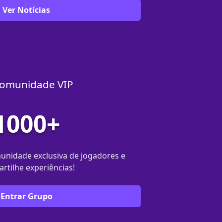
Ver Notícias
Comunidade VIP
1000+
unidade exclusiva de jogadores e
rtilhe experiências!
Entrar Grupo