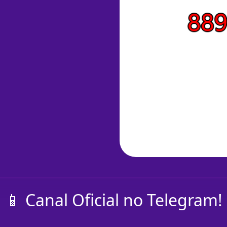
📱 Canal Oficial no Telegram!