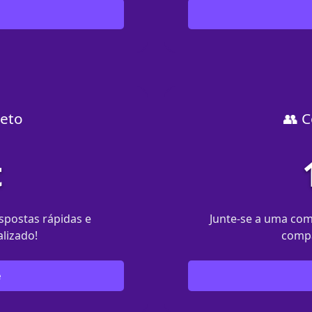
reto
👥 
t
espostas rápidas e
Junte-se a uma com
lizado!
compa
e