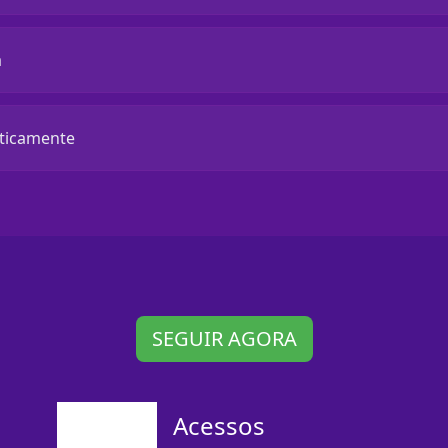
a
aticamente
SEGUIR AGORA
Acessos