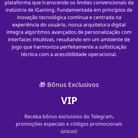
plataforma que transcende os limites convencionais da
indústria de iGaming. Fundamentada em princípios de
inovação tecnológica contínua e centrada na
experiência do usuário, nossa arquitetura digital
integra algoritmos avançados de personalização com
interfaces intuitivas, resultando em um ambiente de
jogo que harmoniza perfeitamente a sofisticação
técnica com a acessibilidade operacional.
🎁 Bônus Exclusivos
VIP
Receba bônus exclusivos do Telegram,
promoções especiais e códigos promocionais
únicos!