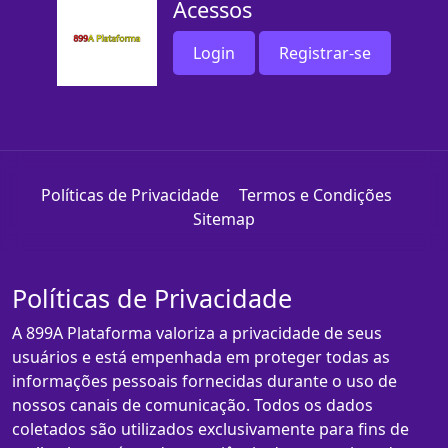
Acessos
Login
Registrar-se
Políticas de Privacidade
Termos e Condições
Sitemap
Políticas de Privacidade
A 899A Plataforma valoriza a privacidade de seus
usuários e está empenhada em proteger todas as
informações pessoais fornecidas durante o uso de
nossos canais de comunicação. Todos os dados
coletados são utilizados exclusivamente para fins de