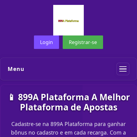
Login
Registrar-se
Menu
📱 899A Plataforma A Melhor
Plataforma de Apostas
Cadastre-se na 899A Plataforma para ganhar
bônus no cadastro e em cada recarga. Com a