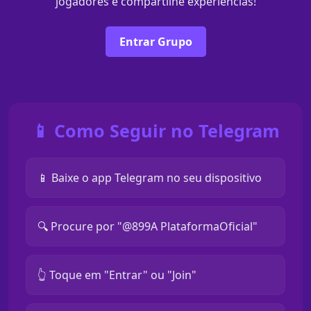
jogadores e compartilhe experiências!
Entrar Grupo
📱 Como Seguir no Telegram
📱 Baixe o app Telegram no seu dispositivo
🔍 Procure por "@899A PlataformaOficial"
👆 Toque em "Entrar" ou "Join"