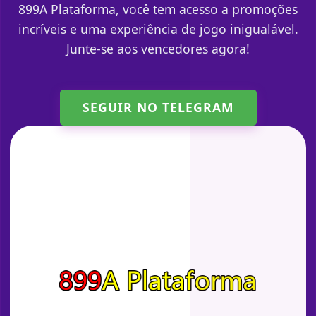
899A Plataforma, você tem acesso a promoções
incríveis e uma experiência de jogo inigualável.
Junte-se aos vencedores agora!
SEGUIR NO TELEGRAM