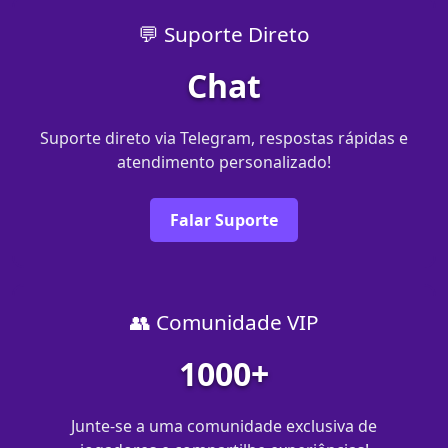
💬 Suporte Direto
Chat
Suporte direto via Telegram, respostas rápidas e
atendimento personalizado!
Falar Suporte
👥 Comunidade VIP
1000+
Junte-se a uma comunidade exclusiva de