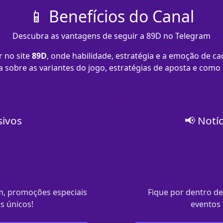
📱 Benefícios do Canal
Descubra as vantagens de seguir a 89D no Telegram
 no site
89D
, onde habilidade, estratégia e a emoção de 
 sobre as variantes do jogo, estratégias de aposta e como
sivos
📢 Notí
m, promoções especiais
Fique por dentro d
s únicos!
eventos