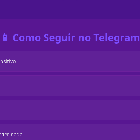
📱 Como Seguir no Telegram
ositivo
erder nada