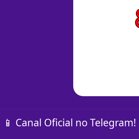
📱 Canal Oficial no Telegram!