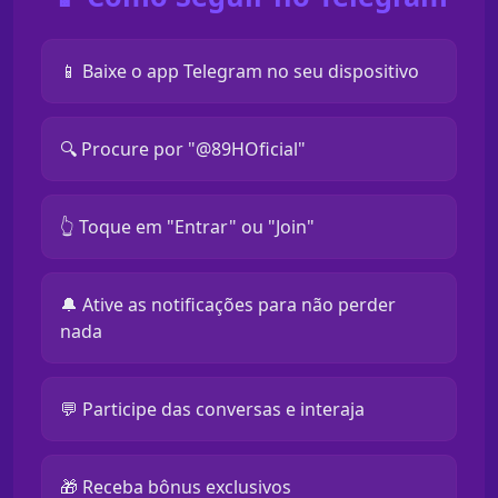
📱 Baixe o app Telegram no seu dispositivo
🔍 Procure por "@89HOficial"
👆 Toque em "Entrar" ou "Join"
🔔 Ative as notificações para não perder
nada
💬 Participe das conversas e interaja
🎁 Receba bônus exclusivos