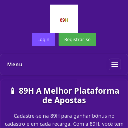
Login
Registrar-se
Menu
📱 89H A Melhor Plataforma
de Apostas
Cadastre-se na 89H para ganhar bônus no
cadastro e em cada recarga. Com a 89H, você tem