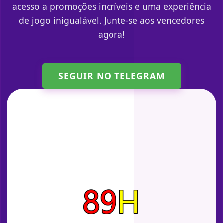
acesso a promoções incríveis e uma experiência
de jogo inigualável. Junte-se aos vencedores
agora!
SEGUIR NO TELEGRAM