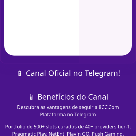
📱 Canal Oficial no Telegram!
📱 Benefícios do Canal
Descubra as vantagens de seguir a 8CC.Com
Plataforma no Telegram
Portfolio de 500+ slots curados de 40+ providers tier-1:
Pragmatic Play, NetEnt, Play'n GO, Push Gaming,