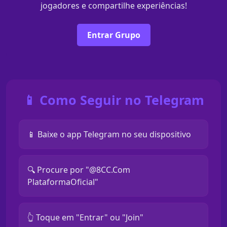
jogadores e compartilhe experiências!
Entrar Grupo
📱 Como Seguir no Telegram
📱 Baixe o app Telegram no seu dispositivo
🔍 Procure por "@8CC.Com
PlataformaOficial"
👆 Toque em "Entrar" ou "Join"