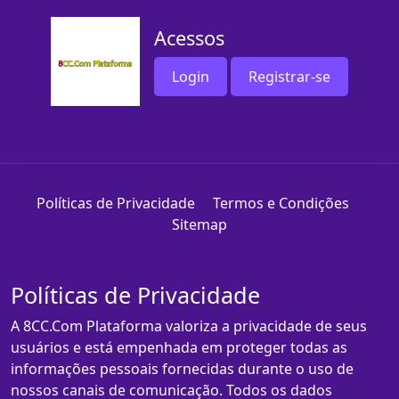
Acessos
Login
Registrar-se
Políticas de Privacidade
Termos e Condições
Sitemap
Políticas de Privacidade
A 8CC.Com Plataforma valoriza a privacidade de seus
usuários e está empenhada em proteger todas as
informações pessoais fornecidas durante o uso de
nossos canais de comunicação. Todos os dados