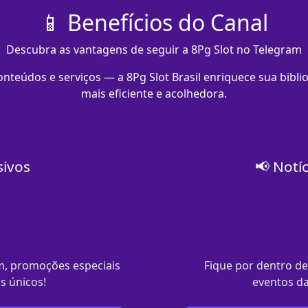
📱 Benefícios do Canal
Descubra as vantagens de seguir a 8Pg Slot no Telegram
onteúdos e serviços — a 8Pg Slot Brasil enriquece sua bibli
mais eficiente e acolhedora.
sivos
📢 Notí
m, promoções especiais
Fique por dentro d
s únicos!
eventos da