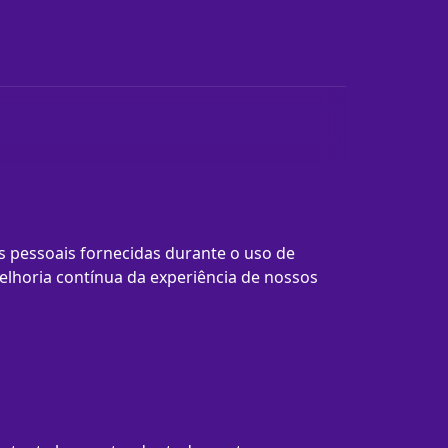
s pessoais fornecidas durante o uso de
elhoria contínua da experiência de nossos