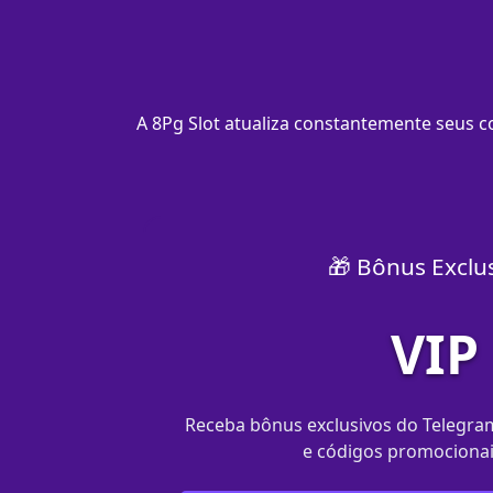
A 8Pg Slot atualiza constantemente seus c
🎁 Bônus Exclu
VIP
Receba bônus exclusivos do Telegra
e códigos promocionai