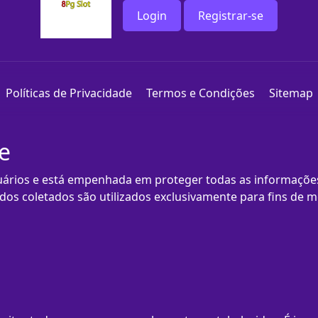
Login
Registrar-se
Políticas de Privacidade
Termos e Condições
Sitemap
de
usuários e está empenhada em proteger todas as informaçõe
os coletados são utilizados exclusivamente para fins de m