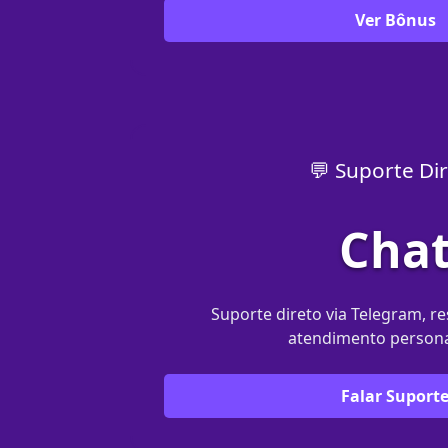
Ver Bônus
💬 Suporte Di
Cha
Suporte direto via Telegram, r
atendimento persona
Falar Suport