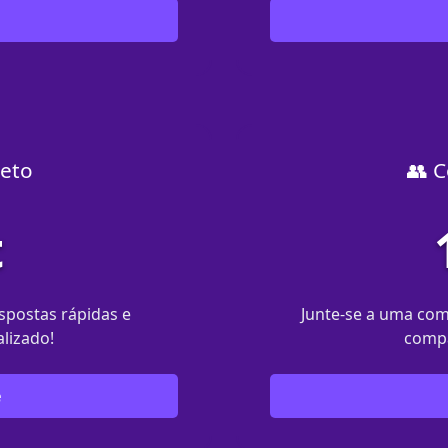
reto
👥 
t
espostas rápidas e
Junte-se a uma com
lizado!
compa
e