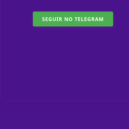
SEGUIR NO TELEGRAM