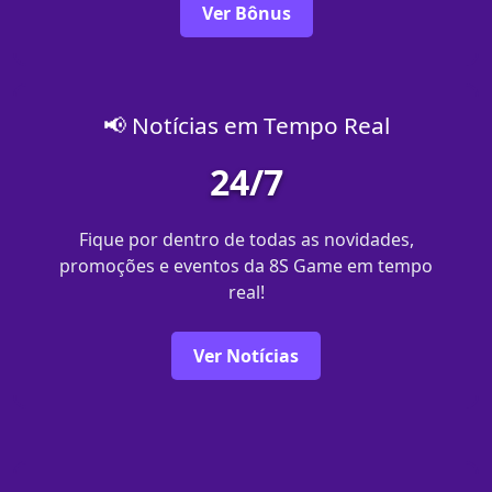
Ver Bônus
📢 Notícias em Tempo Real
24/7
Fique por dentro de todas as novidades,
promoções e eventos da 8S Game em tempo
real!
Ver Notícias