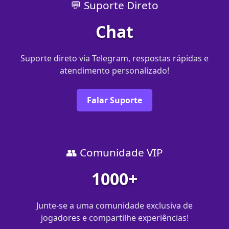
💬 Suporte Direto
Chat
Suporte direto via Telegram, respostas rápidas e
atendimento personalizado!
Falar Suporte
👥 Comunidade VIP
1000+
Junte-se a uma comunidade exclusiva de
jogadores e compartilhe experiências!