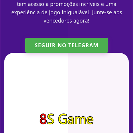
tem acesso a promoções incríveis e uma
experiência de jogo inigualável. Junte-se aos
vencedores agora!
SEGUIR NO TELEGRAM