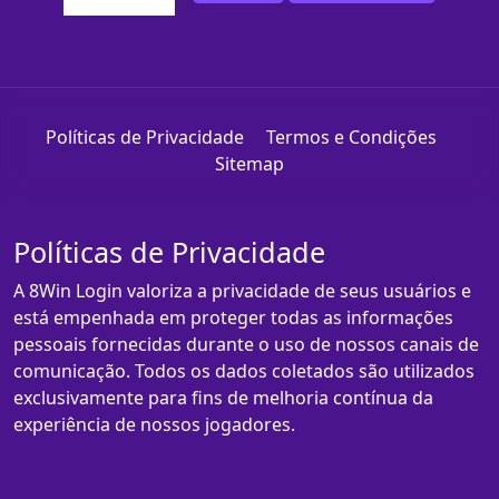
Políticas de Privacidade
Termos e Condições
Sitemap
Políticas de Privacidade
A 8Win Login valoriza a privacidade de seus usuários e
está empenhada em proteger todas as informações
pessoais fornecidas durante o uso de nossos canais de
comunicação. Todos os dados coletados são utilizados
exclusivamente para fins de melhoria contínua da
experiência de nossos jogadores.