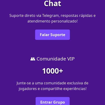
Chat
Suporte direto via Telegram, respostas rápidas e
atendimento personalizado!
Falar Suporte
👥 Comunidade VIP
1000+
Junte-se a uma comunidade exclusiva de
jogadores e compartilhe experiências!
Entrar Grupo