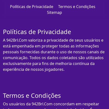
Políticas de Privacidade
Termos e Condições
Sitemap
Políticas de Privacidade
A 942Brl.Com valoriza a privacidade de seus usuários e
está empenhada em proteger todas as informações
pessoais fornecidas durante o uso de nossos canais de
comunicação. Todos os dados coletados são utilizados
exclusivamente para fins de melhoria contínua da
experiência de nossos jogadores.
Termos e Condições
Os usuários da 942Brl.Com concordam em respeitar