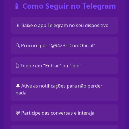
📱 Como Seguir no Telegram
📱 Baixe o app Telegram no seu dispositivo
🔍 Procure por "@942Brl.ComOficial"
👆 Toque em "Entrar" ou "Join"
🔔 Ative as notificações para não perder
nada
💬 Participe das conversas e interaja