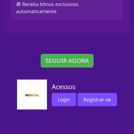
🎁 Receba bônus exclusivos
automaticamente
SEGUIR AGORA
Acessos
Login
Registrar-se