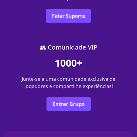
Falar Suporte
👥 Comunidade VIP
1000+
Junte-se a uma comunidade exclusiva de
jogadores e compartilhe experiências!
Entrar Grupo