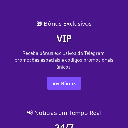
🎁 Bônus Exclusivos
VIP
Receba bônus exclusivos do Telegram,
promoções especiais e códigos promocionais
únicos!
Ver Bônus
📢 Notícias em Tempo Real
24/7