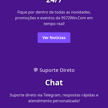
Fique por dentro de todas as novidades,
promoções e eventos da 9572Win.Com em
tempo real!
Ver Notícias
💬 Suporte Direto
Chat
Suporte direto via Telegram, respostas rápidas e
atendimento personalizado!