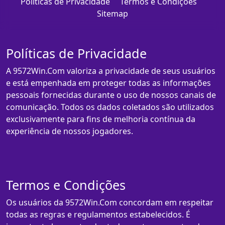
Políticas de Privacidade
Termos e Condições
Sitemap
Políticas de Privacidade
A 9572Win.Com valoriza a privacidade de seus usuários
e está empenhada em proteger todas as informações
pessoais fornecidas durante o uso de nossos canais de
comunicação. Todos os dados coletados são utilizados
exclusivamente para fins de melhoria contínua da
experiência de nossos jogadores.
Termos e Condições
Os usuários da 9572Win.Com concordam em respeitar
todas as regras e regulamentos estabelecidos. É