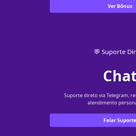
Ver Bônus
💬 Suporte Di
Cha
Suporte direto via Telegram, r
atendimento persona
Falar Suport