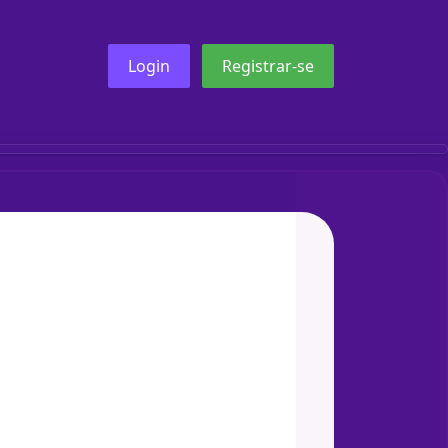
Login
Registrar-se